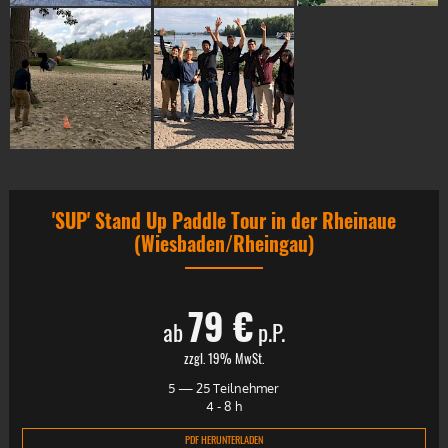
'SUP' Stand Up Paddle Tour in der Rheinaue
(Wiesbaden/Rheingau)
79 €
ab
p.P.
zzgl. 19% MwSt.
5 — 25 Teilnehmer
4 - 8 h
PDF HERUNTERLADEN