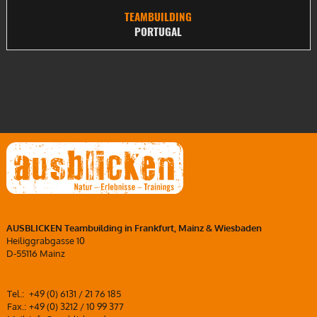
TEAMBUILDING
PORTUGAL
AUSBLICKEN Teambuilding in Frankfurt, Mainz & Wiesbaden
Heiliggrabgasse 10
D-55116 Mainz
Tel.:
+49 (0) 6131 / 21 76 185
Fax.:
+49 (0) 3212 / 10 99 377