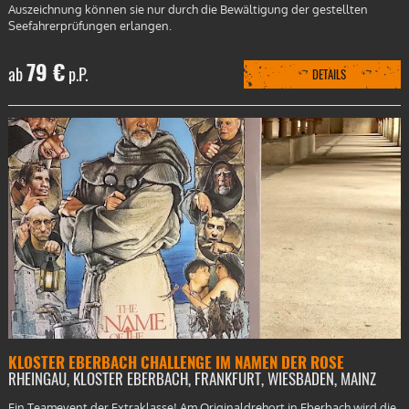
Auszeichnung können sie nur durch die Bewältigung der gestellten
Seefahrerprüfungen erlangen.
79 €
ab
p.P.
DETAILS
KLOSTER EBERBACH CHALLENGE IM NAMEN DER ROSE
RHEINGAU, KLOSTER EBERBACH, FRANKFURT, WIESBADEN, MAINZ
Ein Teamevent der Extraklasse! Am Originaldrehort in Eberbach wird die