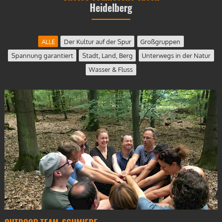
Heidelberg
ALLE
Der Kultur auf der Spur
Großgruppen
Spannung garantiert
Stadt, Land, Berg
Unterwegs in der Natur
Wasser & Fluss