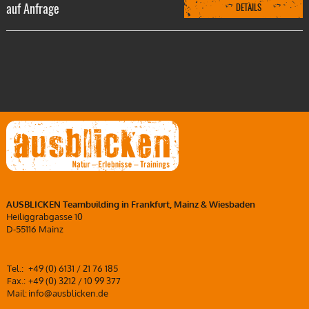
auf Anfrage
DETAILS
AUSBLICKEN Teambuilding in Frankfurt, Mainz & Wiesbaden
Heiliggrabgasse 10
D-55116 Mainz
Tel.:
+49 (0) 6131 / 21 76 185
Fax.:
+49 (0) 3212 / 10 99 377
Mail:
info@ausblicken.de