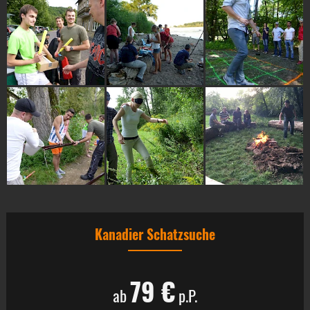
Kanadier Schatzsuche
79 €
ab
p.P.