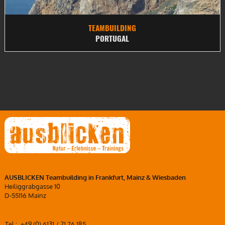
TEAMBUILDING
PORTUGAL
AUSBLICKEN Teambuilding in Frankfurt, Mainz & Wiesbaden
Heiliggrabgasse 10
D-55116 Mainz
Tel.:
+49 (0) 6131 / 21 76 185